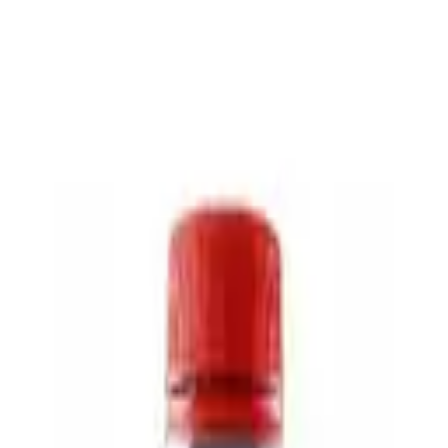
родако
4 евровинт 0,45л с/б Продако