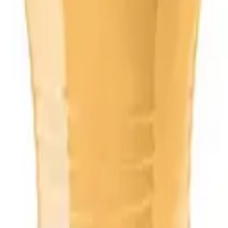
л ж/б