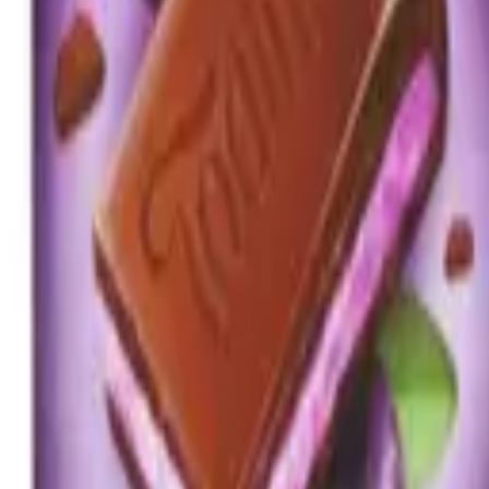
г Ацтек