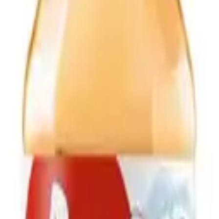
л спортлок Старый Источник