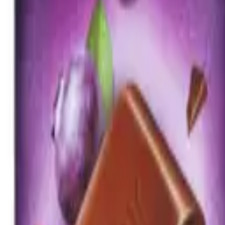
 вес
г 1*12
вянка