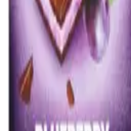
 начин.95г*6
шок.вес Славянка