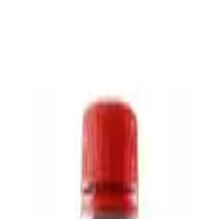
/б
утовый лимонад 0,45 ж/б